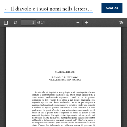
Ritorna ai dettagli dell'articolo
←
Il diavolo e i suoi nomi nella letteratura romena
Scarica