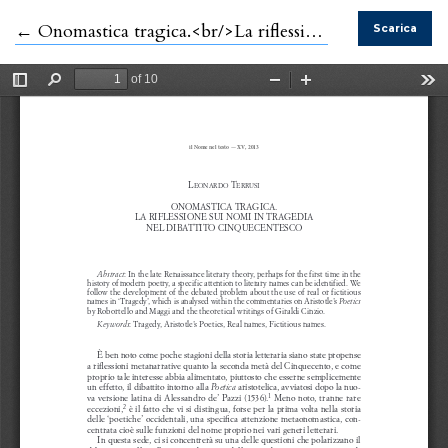
Ritorna ai dettagli dell'articolo
←
Onomastica tragica.<br/>La riflessione sui nomi in tragedia nel dibattito cinquecentesco
Scarica