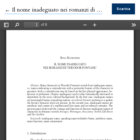
Ritorna ai dettagli dell'articolo
←
Il nome inadeguato nei romanzi di Theodor Fontane
Scarica