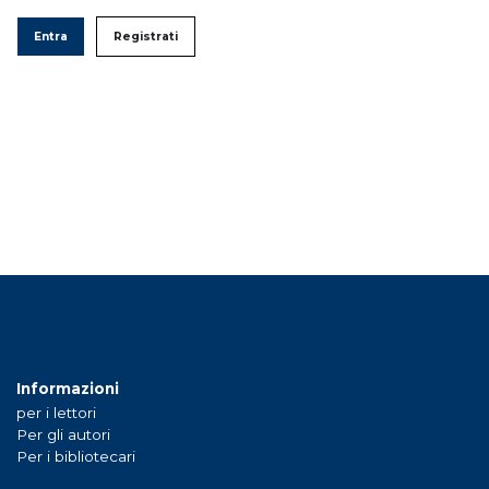
Entra
Registrati
Informazioni
per i lettori
Per gli autori
Per i bibliotecari