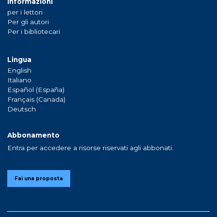
Informazioni
per i lettori
Per gli autori
Per i bibliotecari
Lingua
English
Italiano
Español (España)
Français (Canada)
Deutsch
Abbonamento
Entra per accedere a risorse riservati agli abbonati.
Fai una proposta