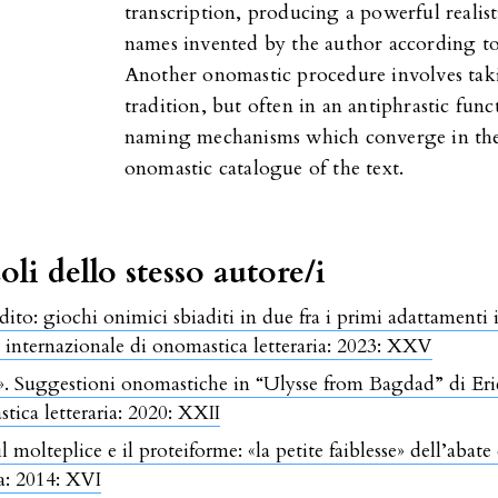
transcription, producing a powerful realisti
names invented by the author according to 
Another onomastic procedure involves tak
tradition, but often in an antiphrastic fun
naming mechanisms which converge in the 
onomastic catalogue of the text.
oli dello stesso autore/i
dito: giochi onimici sbiaditi in due fra i primi adattamenti
a internazionale di onomastica letteraria: 2023: XXV
sse». Suggestioni onomastiche in “Ulysse from Bagdad” di 
stica letteraria: 2020: XXII
 il molteplice e il proteiforme: «la petite faiblesse» dell’aba
ia: 2014: XVI