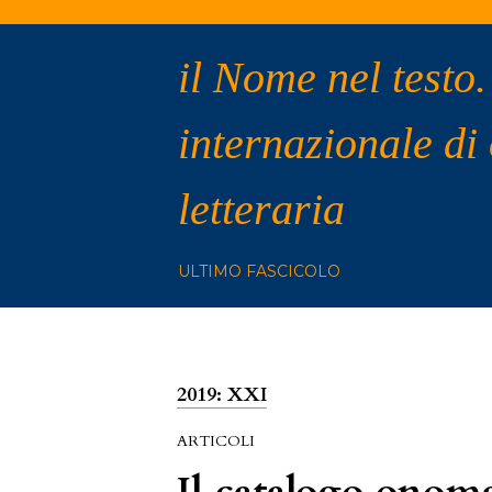
il Nome nel testo.
internazionale di
letteraria
ULTIMO FASCICOLO
2019: XXI
ARTICOLI