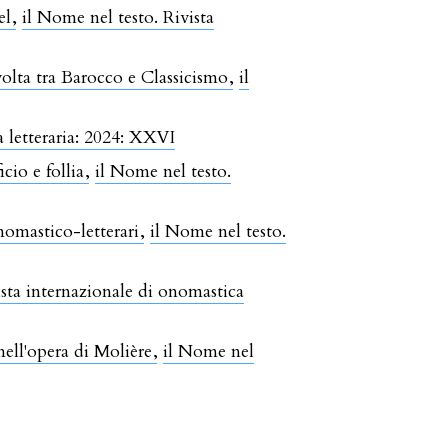
el
,
il Nome nel testo. Rivista
svolta tra Barocco e Classicismo
,
il
a letteraria: 2024: XXVI
cio e follia
,
il Nome nel testo.
nomastico-letterari
,
il Nome nel testo.
ista internazionale di onomastica
 nell'opera di Molière
,
il Nome nel