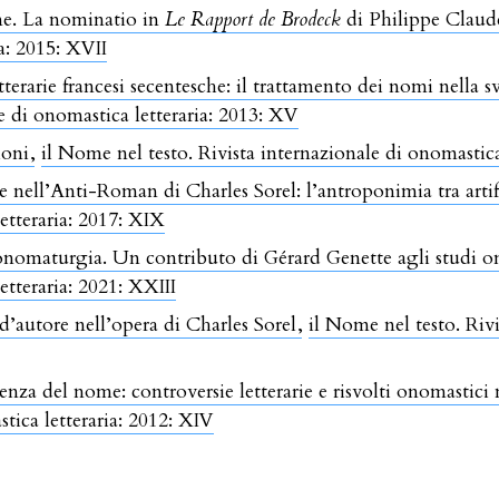
ome. La nominatio in
Le Rapport de Brodeck
di Philippe Claud
a: 2015: XVII
terarie francesi secentesche: il trattamento dei nomi nella 
e di onomastica letteraria: 2013: XV
sioni
,
il Nome nel testo. Rivista internazionale di onomastic
nell’Anti-Roman di Charles Sorel: l’antroponimia tra artifi
etteraria: 2017: XIX
onomaturgia. Un contributo di Gérard Genette agli studi o
etteraria: 2021: XXIII
d’autore nell’opera di Charles Sorel
,
il Nome nel testo. Riv
renza del nome: controversie letterarie e risvolti onomastici
stica letteraria: 2012: XIV