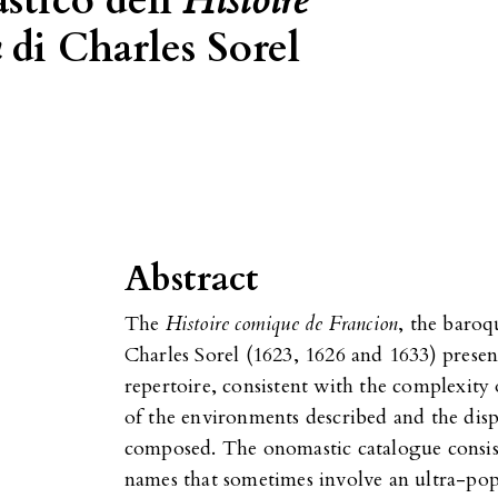
stico dell’
Histoire
n
di Charles Sorel
Abstract
The
Histoire comique de Francion
, the baroq
Charles Sorel (1623, 1626 and 1633) presen
repertoire, consistent with the complexity o
of the environments described and the dispa
composed. The onomastic catalogue consi
names that sometimes involve an ultra-pop