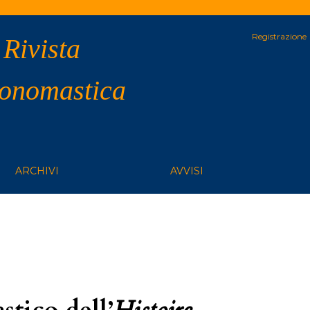
Registrazione
 Rivista
 onomastica
ARCHIVI
AVVISI