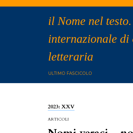
il Nome nel testo.
internazionale di
letteraria
ULTIMO FASCICOLO
2023: XXV
ARTICOLI