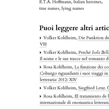
E.T.A. Hoffmann
,
Italian heroines
,
true names
,
lying names
Puoi leggere altri artic
Volker Kohlheim,
Die Funktion de
VIII
Volker Kohlheim,
Perché
Isola Bell
Il nome e le sue tracce nel romanzo d
Rosa Kohlheim,
La funzione dei con
Coburgo riguardanti i suoi viaggi in 
letteraria: 2012: XIV
Volker Kohlheim,
Siegfried Lenz.
Q
Rosa Kohlheim,
El tratamiento de
internazionale di onomastica letterari