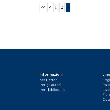
<<
<
1
2
3
Informazioni
Lin
per i lettori
Engl
Per gli autori
Itali
Per i bibliotecari
Espa
Fran
Deu