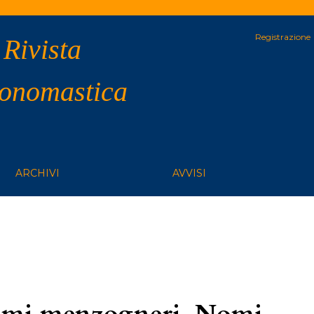
Registrazione
 Rivista
 onomastica
ARCHIVI
AVVISI