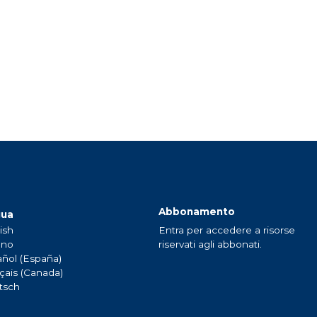
Abbonamento
gua
ish
Entra per accedere a risorse
ano
riservati agli abbonati.
ñol (España)
çais (Canada)
tsch