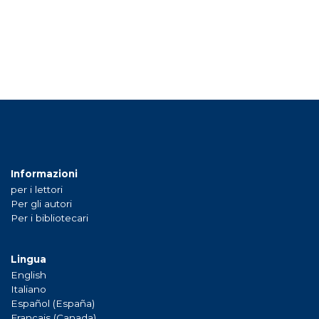
Informazioni
per i lettori
Per gli autori
Per i bibliotecari
Lingua
English
Italiano
Español (España)
Français (Canada)