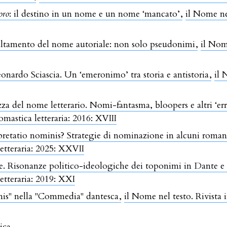
oro
: il destino in un nome e un nome ‘mancato’
,
il Nome nel
cultamento del nome autoriale: non solo pseudonimi
,
il Nome
onardo Sciascia. Un ‘emeronimo’ tra storia e antistoria
,
il 
za del nome letterario. Nomi-fantasma, bloopers e altri ‘er
omastica letteraria: 2016: XVIII
rpretatio nominis? Strategie di nominazione in alcuni romanz
letteraria: 2025: XXVII
re. Risonanze politico-ideologiche dei toponimi in Dante e a
etteraria: 2019: XXI
nis" nella "Commedia" dantesca
,
il Nome nel testo. Rivista
ica.