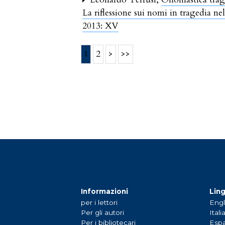
La riflessione sui nomi in tragedia n
2013: XV
1
2
>
>>
Informazioni
Lin
per i lettori
Engl
Per gli autori
Itali
Per i bibliotecari
Espa