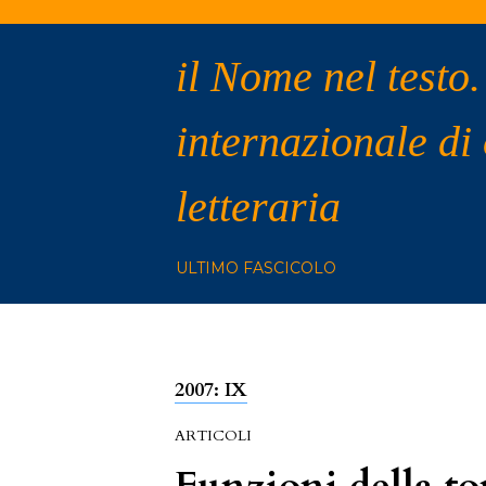
il Nome nel testo.
internazionale di
letteraria
ULTIMO FASCICOLO
2007: IX
ARTICOLI