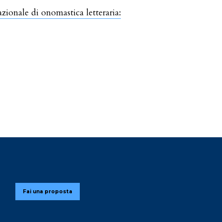
azionale di onomastica letteraria:
Fai una proposta