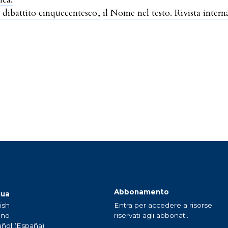
el dibattito cinquecentesco
,
il Nome nel testo. Rivista intern
Abbonamento
gua
ish
Entra per accedere a risorse
ano
riservati agli abbonati.
ñol (España)