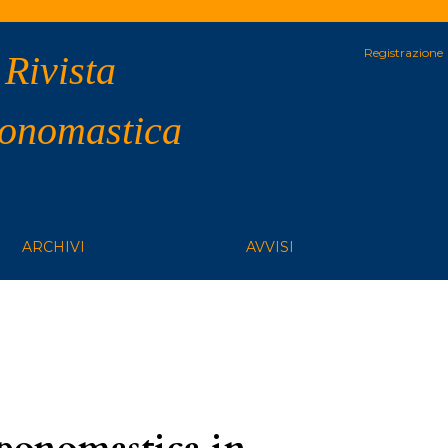
Registrazione
 Rivista
 onomastica
ARCHIVI
AVVISI