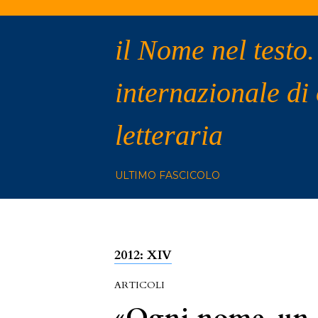
il Nome nel testo.
internazionale di
letteraria
ULTIMO FASCICOLO
2012: XIV
ARTICOLI