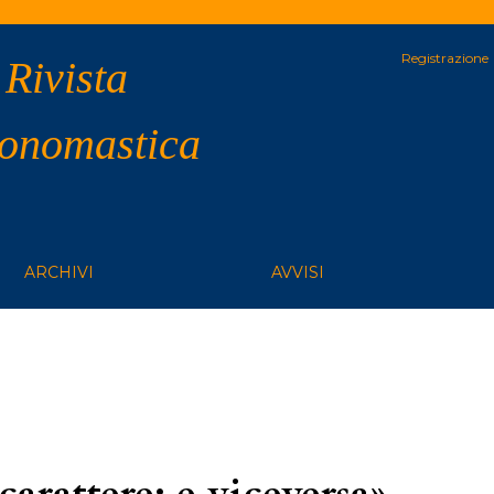
Registrazione
 Rivista
 onomastica
ARCHIVI
AVVISI