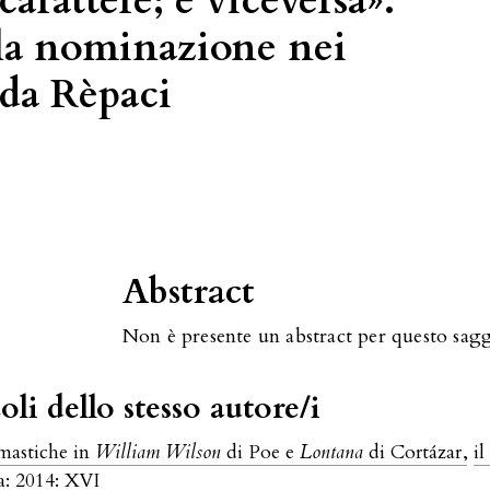
rattere; e viceversa».
la nominazione nei
da Rèpaci
Abstract
Non è presente un abstract per questo sagg
oli dello stesso autore/i
mastiche in
William Wilson
di Poe e
Lontana
di Cortázar
,
i
ia: 2014: XVI