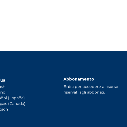
Abbonamento
gua
ish
Entra per accedere a risorse
ano
riservati agli abbonati.
ñol (España)
çais (Canada)
tsch