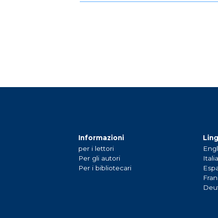
Informazioni
Lin
per i lettori
Engl
Per gli autori
Itali
Per i bibliotecari
Espa
Fran
Deu