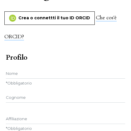
Che cos'è
Crea o connettti il tuo ID ORCID
ORCID?
Profilo
Nome
*
Obbligatorio
##user.middleName##
Affiliazione
*
Obbligatorio